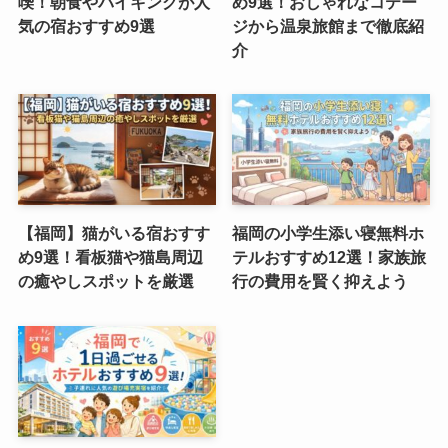
喫！朝食やバイキングが人
め9選！おしゃれなコテー
気の宿おすすめ9選
ジから温泉旅館まで徹底紹
介
【福岡】猫がいる宿おすす
福岡の小学生添い寝無料ホ
め9選！看板猫や猫島周辺
テルおすすめ12選！家族旅
の癒やしスポットを厳選
行の費用を賢く抑えよう