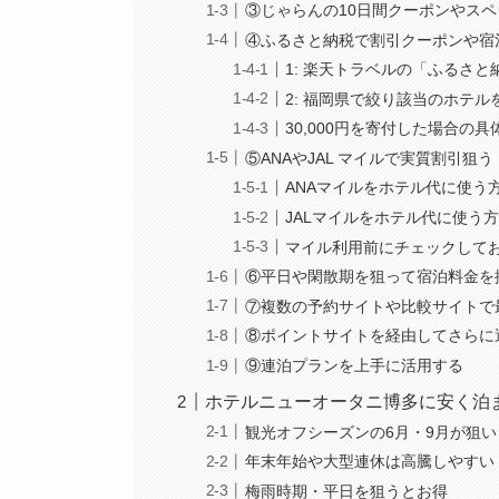
③じゃらんの10日間クーポンやス
④ふるさと納税で割引クーポンや宿
1: 楽天トラベルの「ふるさ
2: 福岡県で絞り該当のホテル
30,000円を寄付した場合の具
⑤ANAやJAL マイルで実質割引狙う
ANAマイルをホテル代に使う
JALマイルをホテル代に使う
マイル利用前にチェックして
⑥平日や閑散期を狙って宿泊料金を
⑦複数の予約サイトや比較サイトで
⑧ポイントサイトを経由してさらに
⑨連泊プランを上手に活用する
ホテルニューオータニ博多に安く泊
観光オフシーズンの6月・9月が狙い
年末年始や大型連休は高騰しやすい
梅雨時期・平日を狙うとお得