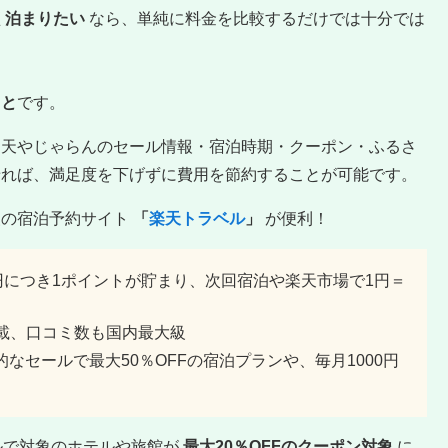
く泊まりたい
なら、単純に料金を比較するだけでは十分では
こと
です。
楽天やじゃらんのセール情報・宿泊時期・クーポン・ふるさ
せれば、満足度を下げずに費用を節約することが可能です。
級の宿泊予約サイト
「
楽天トラベル
」
が便利！
0円につき1ポイントが貯まり、次回宿泊や楽天市場で1円＝
を掲載、口コミ数も国内最大級
なセールで最大50％OFFの宿泊プランや、毎月1000円
ルで対象のホテルや旅館が
最大20％OFFのクーポン対象
に