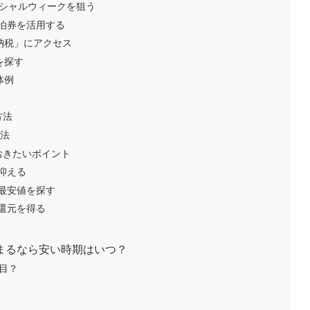
ペシャルウィークを狙う
泊券を活用する
と納税」にアクセス
を探す
体例
方法
方法
おきたいポイント
抑える
最安値を探す
還元を得る
まるなら安い時期はいつ？
目？