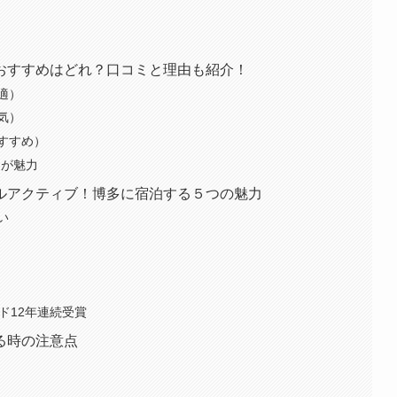
おすすめはどれ？口コミと理由も紹介！
適）
気）
すすめ）
きが魅力
ルアクティブ！博多に宿泊する５つの魅力
い
ード12年連続受賞
る時の注意点