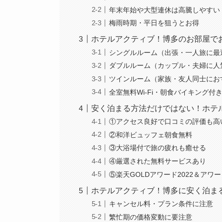
年末年始や大型連休は高騰しやすい
梅雨時期・平日を狙うとお得
ホテルアクティブ！博多のお部屋で
シングルルーム（出張・一人旅に最
ダブルルーム（カップル・夫婦に人
ツインルーム（家族・友人同士にお
全室無料Wi-Fi・朝食バイキング付
安く泊まる方法だけではない！ホテ
①アクセス良好で口コミの評価も高
②和洋ビュッフェ朝食無料
③大浴場付で旅の疲れも癒せる
④厳選された無料サービスあり
⑤楽天GOLDアワード2022＆アワ
ホテルアクティブ！博多に安く泊ま
キャンセル料・プラン条件に注意
繁忙期の価格変動に要注意