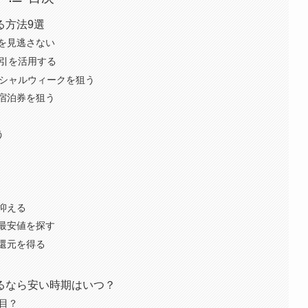
る方法9選
を見逃さない
割引を活用する
ペシャルウィークを狙う
宿泊券を狙う
う
抑える
最安値を探す
還元を得る
るなら安い時期はいつ？
目？