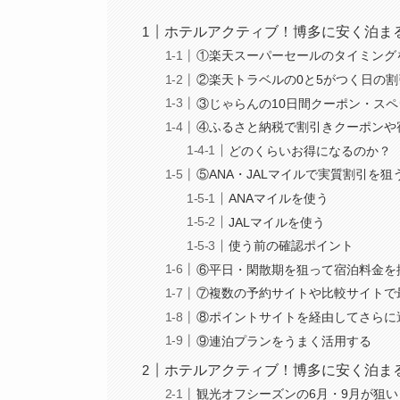
ホテルアクティブ！博多に安く泊ま
①楽天スーパーセールのタイミング
②楽天トラベルの0と5がつく日の
③じゃらんの10日間クーポン・ス
④ふるさと納税で割引きクーポンや
どのくらいお得になるのか？
⑤ANA・JALマイルで実質割引を狙
ANAマイルを使う
JALマイルを使う
使う前の確認ポイント
⑥平日・閑散期を狙って宿泊料金を
⑦複数の予約サイトや比較サイトで
⑧ポイントサイトを経由してさらに
⑨連泊プランをうまく活用する
ホテルアクティブ！博多に安く泊ま
観光オフシーズンの6月・9月が狙い