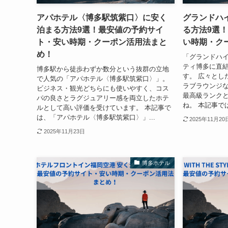
アパホテル〈博多駅筑紫口〉に安く
グランドハ
泊まる方法9選！最安値の予約サイ
る方法9選
ト・安い時期・クーポン活用法まと
い時期・ク
め！
「グランドハ
ティ博多に直
博多駅から徒歩わずか数分という抜群の立地
す。 広々とし
で人気の「アパホテル〈博多駅筑紫口〉」。
ラブラウンジ
ビジネス・観光どちらにも使いやすく、コス
最高級ランク
パの良さとラグジュアリー感を両立したホテ
ね。 本記事で
ルとして高い評価を受けています。 本記事で
は、「アパホテル〈博多駅筑紫口〉」...
2025年11月20
2025年11月23日
博多ホテル