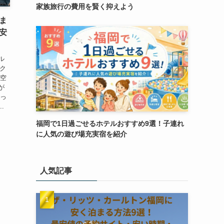
家族旅行の費用を賢く抑えよう
泊ま
安
ル
ック
な空
が
ょっ
.
福岡で1日過ごせるホテルおすすめ9選！子連れ
に人気の遊び場充実宿を紹介
人気記事