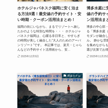
ホテルジャパネスク福岡に安く泊ま
博多水庭に
る方法9選！最安値の予約サイト・安
値の予約サ
い時期・クーポン活用法まとめ！
ン活用法ま
福岡の街にいながら、まるでリゾートへ旅し
博多の中心部
たかのような特別な時間を・・・ ホテルジャ
る「博多水庭（H
パネスク福岡は、心躍る非日常と、やすらぎ
モダンが融合
の時間が美しく融合した“大人のためのアーバ
ル。 静かな雰
ンリゾート”です。 本記事では、楽天・じゃら
を集めながら
んなどの予約サイト活用術から、安...
選び次第でお得
2025年12月5日
2025年11月25
博多ホテル