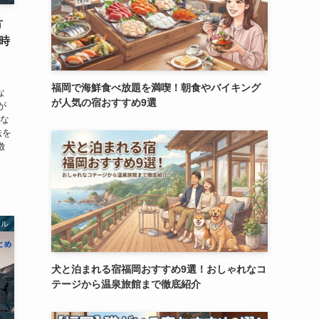
方
時
福岡で海鮮食べ放題を満喫！朝食やバイキング
な
が人気の宿おすすめ9選
が
んな
法を
徴
テル
犬と泊まれる宿福岡おすすめ9選！おしゃれなコ
テージから温泉旅館まで徹底紹介