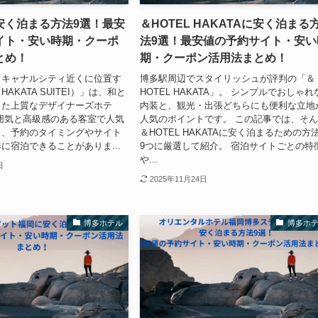
安く泊まる方法9選！最安
＆HOTEL HAKATAに安く泊まる
イト・安い時期・クーポ
法9選！最安値の予約サイト・安い
とめ！
期・クーポン活用法まとめ！
・キャナルシティ近くに位置す
博多駅周辺でスタイリッシュが評判の「＆
AKATA SUITEI）」は、和と
HOTEL HAKATA」。 シンプルでおしゃれ
した上質なデザイナーズホテ
内装と、観光・出張どちらにも便利な立地
囲気と高級感のある客室で人気
人気のポイントです。 この記事では、そ
も、予約のタイミングやサイト
＆HOTEL HAKATAに安く泊まるための方
に宿泊できることがありま...
9つに厳選して紹介。 宿泊サイトごとの特
や...
日
2025年11月24日
博多ホテル
博多ホ