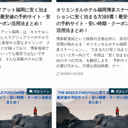
イアット福岡に安く泊ま
オリエンタルホテル福岡博多ステ
！最安値の予約サイト・安
ションに安く泊まる方法9選！最安
ーポン活用法まとめ！
の予約サイト・安い時期・クーポ
活用法まとめ！
イアット福岡」は、キャナルシ
結したラグジュアリーホテルで
博多駅直結という抜群の立地を誇り、非日
た客室や上質なダイニング、ク
空間が味わえる「オリエンタルホテル福岡
などが揃っており、博多地域で
多ステーション」。 できるだけ安く泊ま
といっても過言ではないです
いという方へ向けて、今回は「安く泊まる
は、そんな高級ホテルに安...
めの９つの方法」を解説します。 予約サ
の選び方から、穴場な宿泊時期、クー...
日
2025年11月18日
博多ホテル
博多ホ