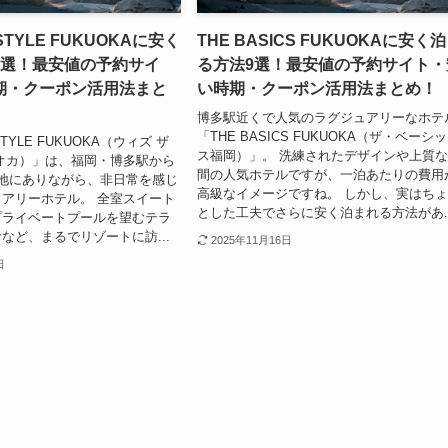
 STYLE FUKUOKAに安く
THE BASICS FUKUOKAに安く
9選！最安値の予約サイ
る方法9選！最安値の予約サイト・
期・クーポン活用法まと
い時期・クーポン活用法まとめ！
博多駅近くで人気のラグジュアリーなホテ
「THE BASICS FUKUOKA（ザ・ベーシ
STYLE FUKUOKA（ウィズ ザ
ス福岡）」。 洗練されたデザインや上質
オカ）」は、福岡・博多駅から
間の人気ホテルですが、一泊あたりの費用
地にありながら、非日常を感じ
高級なイメージですね。 しかし、実はち
アリーホテル。 全室スイート
とした工夫でさらに安く泊まれる方法があ..
プライベートプールを望むテラ
など、まるでリゾートに訪...
2025年11月16日
日