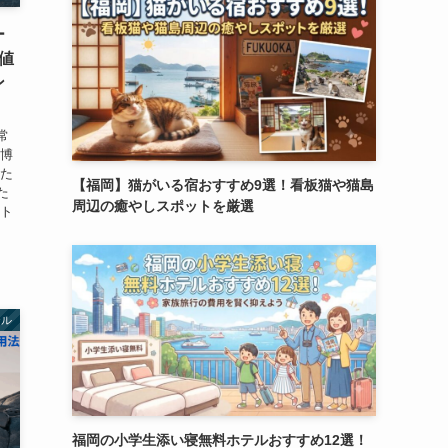
ー
値
ン
常
 博
りた
【福岡】猫がいる宿おすすめ9選！看板猫や猫島
た
周辺の癒やしスポットを厳選
イト
テル
福岡の小学生添い寝無料ホテルおすすめ12選！