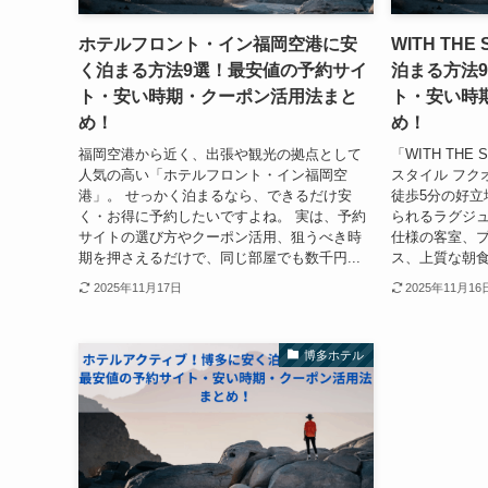
ホテルフロント・イン福岡空港に安
WITH THE
く泊まる方法9選！最安値の予約サイ
泊まる方法
ト・安い時期・クーポン活用法まと
ト・安い時
め！
め！
福岡空港から近く、出張や観光の拠点として
「WITH THE 
人気の高い「ホテルフロント・イン福岡空
スタイル フク
港」。 せっかく泊まるなら、できるだけ安
徒歩5分の好立
く・お得に予約したいですよね。 実は、予約
られるラグジュ
サイトの選び方やクーポン活用、狙うべき時
仕様の客室、
期を押さえるだけで、同じ部屋でも数千円...
ス、上質な朝食
2025年11月17日
2025年11月16
博多ホテル