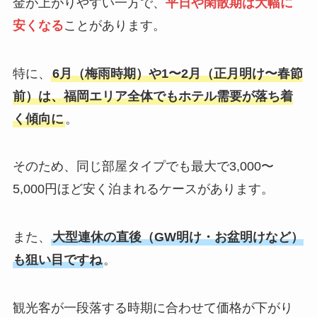
金が上がりやすい一方で、
平日や閑散期は大幅に
安くなる
ことがあります。
特に、
6月（梅雨時期）や1〜2月（正月明け〜春節
前）は、福岡エリア全体でもホテル需要が落ち着
く傾向に
。
そのため、同じ部屋タイプでも最大で3,000〜
5,000円ほど安く泊まれるケースがあります。
また、
大型連休の直後（GW明け・お盆明けなど）
も狙い目ですね
。
観光客が一段落する時期に合わせて価格が下がり