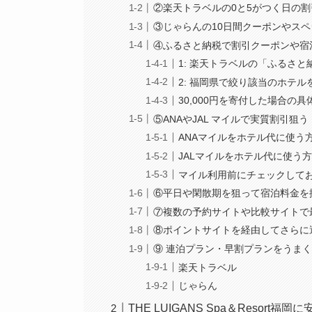
②楽天トラベルの0と5がつく日の
③じゃらんの10日間クーポンやス
④ふるさと納税で割引クーポンや宿
1: 楽天トラベルの「ふるさ
2: 福岡県で絞り該当のホテル
30,000円を寄付した場合の具
⑤ANAやJAL マイルで実質割引狙う
ANAマイルをホテル代に使う
JALマイルをホテル代に使う
マイル利用前にチェックして
⑥平日や閑散期を狙って宿泊料金を
⑦複数の予約サイトや比較サイトで
⑧ポイントサイトを経由してさらに
⑨ 連泊プラン・早割プランをうま
楽天トラベル
じゃらん
THE LUIGANS Spa＆Resor